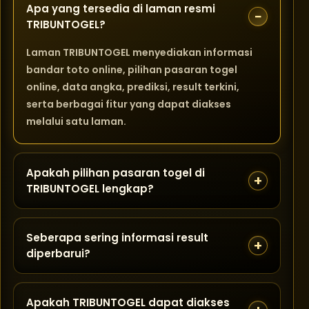
Apa yang tersedia di laman resmi
TRIBUNTOGEL?
Laman TRIBUNTOGEL menyediakan informasi
bandar toto online, pilihan pasaran togel
online, data angka, prediksi, result terkini,
serta berbagai fitur yang dapat diakses
melalui satu laman.
Apakah pilihan pasaran togel di
TRIBUNTOGEL lengkap?
Seberapa sering informasi result
diperbarui?
Apakah TRIBUNTOGEL dapat diakses