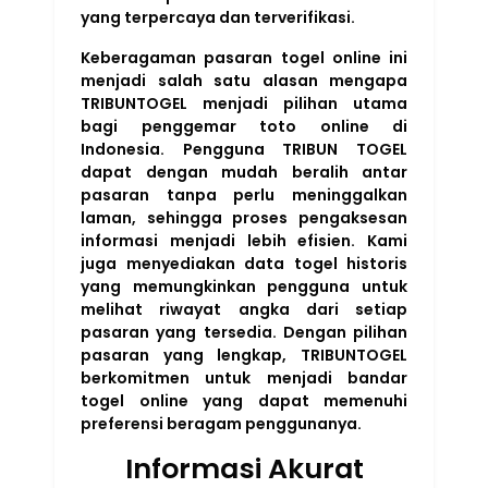
yang terpercaya dan terverifikasi.
Keberagaman pasaran togel online ini
menjadi salah satu alasan mengapa
TRIBUNTOGEL menjadi pilihan utama
bagi penggemar toto online di
Indonesia. Pengguna TRIBUN TOGEL
dapat dengan mudah beralih antar
pasaran tanpa perlu meninggalkan
laman, sehingga proses pengaksesan
informasi menjadi lebih efisien. Kami
juga menyediakan data togel historis
yang memungkinkan pengguna untuk
melihat riwayat angka dari setiap
pasaran yang tersedia. Dengan pilihan
pasaran yang lengkap, TRIBUNTOGEL
berkomitmen untuk menjadi bandar
togel online yang dapat memenuhi
preferensi beragam penggunanya.
Informasi Akurat