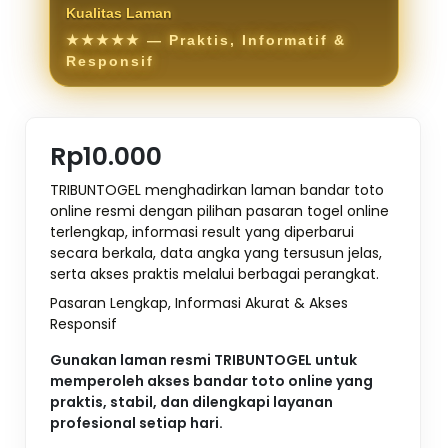
Kualitas Laman
★★★★★
— Praktis, Informatif &
Responsif
Rp10.000
TRIBUNTOGEL menghadirkan laman bandar toto
online resmi dengan pilihan pasaran togel online
terlengkap, informasi result yang diperbarui
secara berkala, data angka yang tersusun jelas,
serta akses praktis melalui berbagai perangkat.
Pasaran Lengkap, Informasi Akurat & Akses
Responsif
Gunakan laman resmi TRIBUNTOGEL untuk
memperoleh akses bandar toto online yang
praktis, stabil, dan dilengkapi layanan
profesional setiap hari.