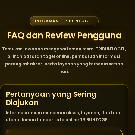
Pasaran Togel Terlengkap
Result Togel
INFORMASI TRIBUNTOGEL
Data Angka 4D
FAQ dan Review Pengguna
Temukan jawaban mengenai laman resmi TRIBUNTOGEL,
pilihan pasaran togel online, pembaruan informasi,
perangkat akses, serta layanan yang tersedia setiap
hari.
Pertanyaan yang Sering
Diajukan
Informasi umum mengenai akses, layanan, dan fitur
utama laman bandar toto online TRIBUNTOGEL.