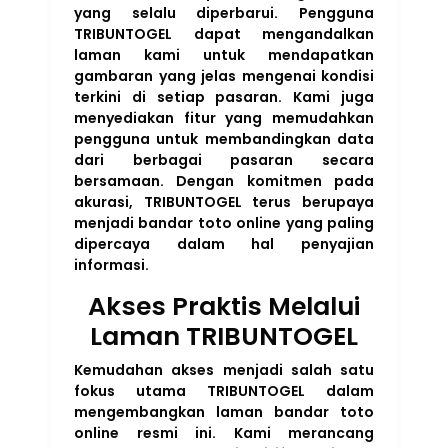
yang selalu diperbarui. Pengguna
TRIBUNTOGEL dapat mengandalkan
laman kami untuk mendapatkan
gambaran yang jelas mengenai kondisi
terkini di setiap pasaran. Kami juga
menyediakan fitur yang memudahkan
pengguna untuk membandingkan data
dari berbagai pasaran secara
bersamaan. Dengan komitmen pada
akurasi, TRIBUNTOGEL terus berupaya
menjadi bandar toto online yang paling
dipercaya dalam hal penyajian
informasi.
Akses Praktis Melalui
Laman TRIBUNTOGEL
Kemudahan akses menjadi salah satu
fokus utama TRIBUNTOGEL dalam
mengembangkan laman bandar toto
online resmi ini. Kami merancang