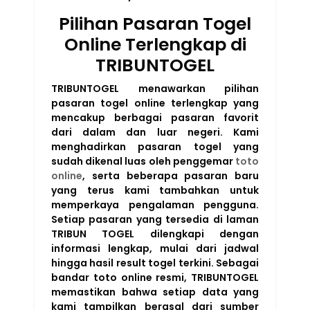
Pilihan Pasaran Togel
Online Terlengkap di
TRIBUNTOGEL
TRIBUNTOGEL menawarkan pilihan
pasaran togel online terlengkap yang
mencakup berbagai pasaran favorit
dari dalam dan luar negeri. Kami
menghadirkan pasaran togel yang
sudah dikenal luas oleh penggemar
toto
online
, serta beberapa pasaran baru
yang terus kami tambahkan untuk
memperkaya pengalaman pengguna.
Setiap pasaran yang tersedia di laman
TRIBUN TOGEL dilengkapi dengan
informasi lengkap, mulai dari jadwal
hingga hasil result togel terkini. Sebagai
bandar toto online resmi, TRIBUNTOGEL
memastikan bahwa setiap data yang
kami tampilkan berasal dari sumber