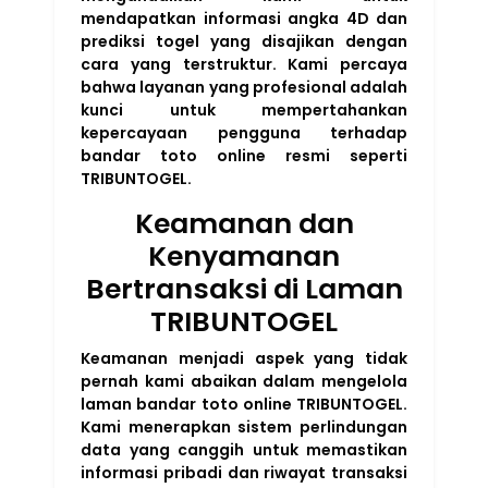
mendapatkan informasi angka 4D dan
prediksi togel yang disajikan dengan
cara yang terstruktur. Kami percaya
bahwa layanan yang profesional adalah
kunci untuk mempertahankan
kepercayaan pengguna terhadap
bandar toto online resmi seperti
TRIBUNTOGEL.
Keamanan dan
Kenyamanan
Bertransaksi di Laman
TRIBUNTOGEL
Keamanan menjadi aspek yang tidak
pernah kami abaikan dalam mengelola
laman bandar toto online TRIBUNTOGEL.
Kami menerapkan sistem perlindungan
data yang canggih untuk memastikan
informasi pribadi dan riwayat transaksi