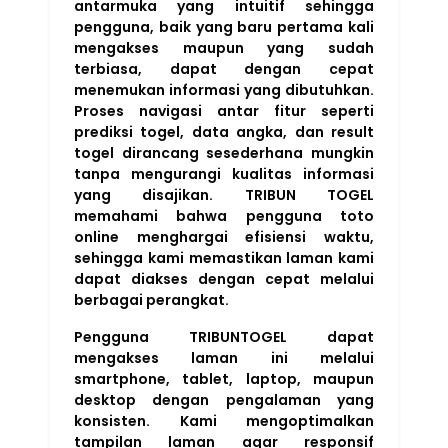
antarmuka yang intuitif sehingga
pengguna, baik yang baru pertama kali
mengakses maupun yang sudah
terbiasa, dapat dengan cepat
menemukan informasi yang dibutuhkan.
Proses navigasi antar fitur seperti
prediksi togel, data angka, dan result
togel dirancang sesederhana mungkin
tanpa mengurangi kualitas informasi
yang disajikan. TRIBUN TOGEL
memahami bahwa pengguna toto
online menghargai efisiensi waktu,
sehingga kami memastikan laman kami
dapat diakses dengan cepat melalui
berbagai perangkat.
Pengguna TRIBUNTOGEL dapat
mengakses laman ini melalui
smartphone, tablet, laptop, maupun
desktop dengan pengalaman yang
konsisten. Kami mengoptimalkan
tampilan laman agar responsif