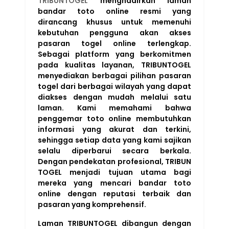
TRIBUNTOGEL
menghadirkan laman
bandar toto online resmi yang
dirancang khusus untuk memenuhi
kebutuhan pengguna akan akses
pasaran togel online terlengkap.
Sebagai platform yang berkomitmen
pada kualitas layanan, TRIBUNTOGEL
menyediakan berbagai pilihan pasaran
togel dari berbagai wilayah yang dapat
diakses dengan mudah melalui satu
laman. Kami memahami bahwa
penggemar toto online membutuhkan
informasi yang akurat dan terkini,
sehingga setiap data yang kami sajikan
selalu diperbarui secara berkala.
Dengan pendekatan profesional, TRIBUN
TOGEL menjadi tujuan utama bagi
mereka yang mencari bandar toto
online dengan reputasi terbaik dan
pasaran yang komprehensif.
Laman TRIBUNTOGEL dibangun dengan