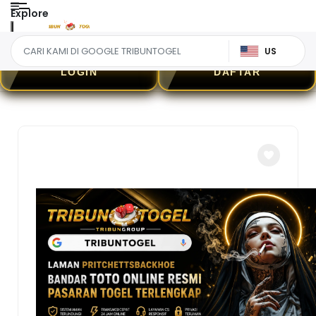
Explore
US
LOGIN
DAFTAR