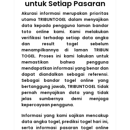
untuk Setiap Pasaran
Akurasi informasi merupakan prioritas
utama TRIBUNTOGEL dalam menyajikan
data kepada pengguna laman bandar
toto online kami. Kami melakukan
verifikasi terhadap setiap data angka
dan result togel sebelum
menampilkannya di laman TRIBUN
TOGEL. Proses ini kami lakukan untuk
memastikan bahwa pengguna
mendapatkan informasi yang benar dan
dapat diandalkan sebagai referensi.
Sebagai bandar togel online yang
bertanggung jawab, TRIBUNTOGEL tidak
pernah menyajikan data yang tidak
jelas sumbernya demi menjaga
kepercayaan pengguna.
Informasi yang kami sajikan mencakup
data angka togel, prediksi togel hari ini,
serta informasi pasaran togel online